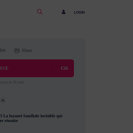
LOGIN
ist
Share
RSE
€36
ement de 30 jours
3 La loyauté familiale invisible qui
re réussite