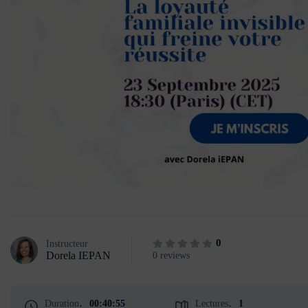
0
Instructeur
Dorela IEPAN
0 reviews
Duration
00:40:55
Lectures
1
:
: