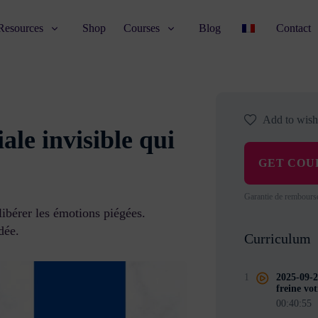
Resources
Shop
Courses
Blog
Contact
Add to wishl
ale invisible qui
GET COU
Garantie de rembours
libérer les émotions piégées.
dée.
Curriculum
1
2025-09-2
freine vot
00:40:55