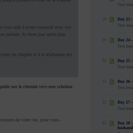
Text less
28
Day 23 –
Text less
t vous aide à rester connecté avec vos
on parfaite. Je viens jour après jour,
29
Day 24 
Text less
ure du chapitre et à la réalisation des
30
Day 25 –
Text less
31
Day 26 –
 guide sur le chemin vers une relation
Text less
32
Day 27 –
Text less
ersonnes de votre vie, pour vous-
33
Day 28 –
husban