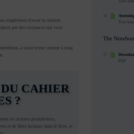
Text less
34
Assessin
ous empêchent d'avoir la relation
Text less
placer par des croyances qui vous
The Notebo
ntiendront, à court terme comme à long
r.
35
Downloa
PDF
N DU CAHIER
S ?
toutes
les actions quotidiennes
,
res et de films
incluses dans le livre, et
es
.