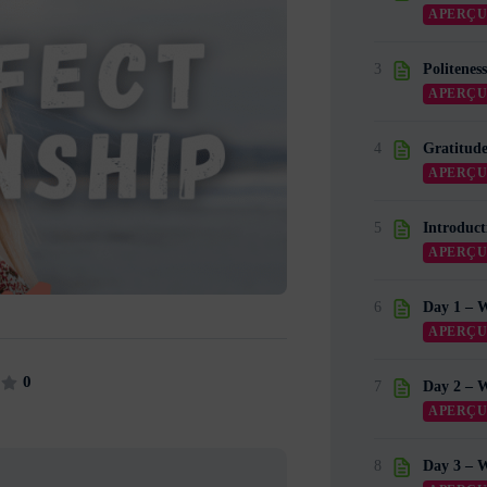
APERÇ
3
Politenes
APERÇ
4
Gratitud
APERÇ
5
Introduct
APERÇ
6
Day 1 – W
APERÇ
0
7
Day 2 – 
APERÇ
8
Day 3 – 