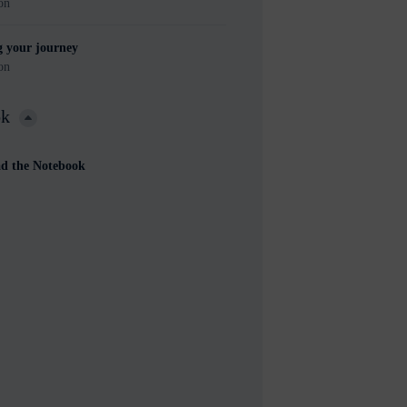
on
g your journey
on
ok
d the Notebook