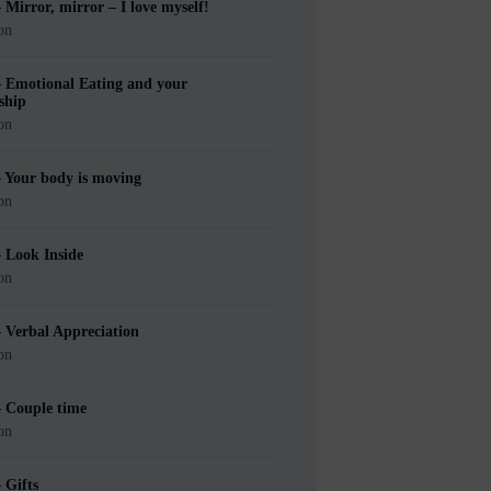
 Mirror, mirror – I love myself!
on
– Emotional Eating and your
ship
on
 Your body is moving
on
 Look Inside
on
 Verbal Appreciation
on
– Couple time
on
 Gifts