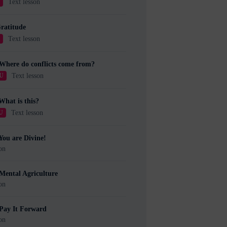
Text lesson
U
ratitude
Text lesson
U
Where do conflicts come from?
Text lesson
U
What is this?
Text lesson
U
You are Divine!
on
Mental Agriculture
on
 Pay It Forward
on