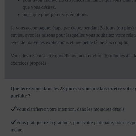
que vous désirez,
ainsi que pour gérer vos émotions.
Je vous accompagne, étape par étape, pendant 28 jours (ou plus) e
envies, avec les raisons pour lesquelles vous souhaitez votre relati
avec de nouvelles explications et une petite tâche à accomplir.
Vous devrez consacrer quotidiennement environ 30 minutes à la lect
exercices proposés.
Que ferez-vous dans les 28 jours si vous me laissez être votre
parfaite ?
Vous clarifierez votre intention, dans les moindres détails.
Vous pratiquerez la gratitude, pour votre partenaire, pour les p
même.