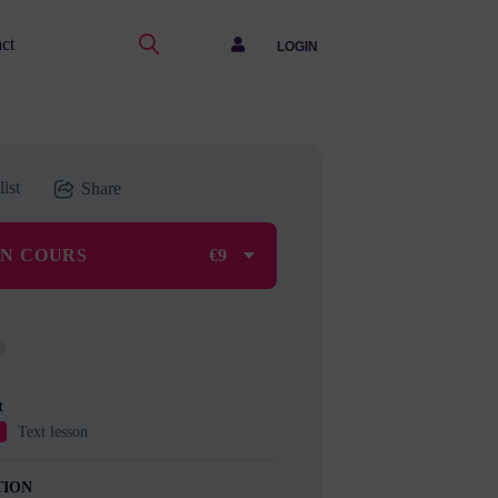
ct
LOGIN
ist
Share
UN COURS
€9
t
Text lesson
U
TION