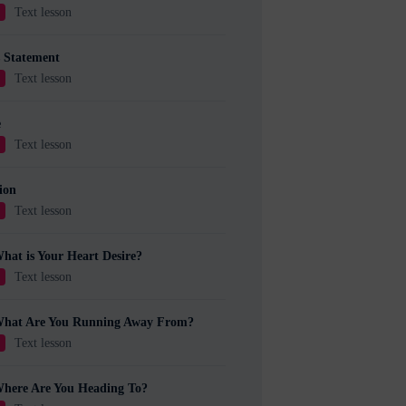
Text lesson
U
s Statement
Text lesson
U
e
Text lesson
U
ion
Text lesson
U
hat is Your Heart Desire?
Text lesson
U
What Are You Running Away From?
Text lesson
U
Where Are You Heading To?