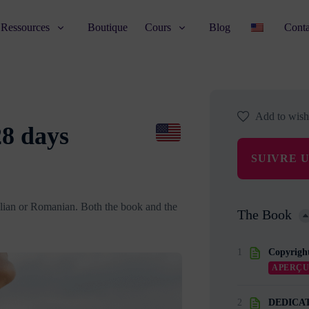
Ressources
Boutique
Cours
Blog
Conta
Add to wishl
28 days
SUIVRE 
alian or Romanian. Both the book and the
The Book
1
Copyrigh
APERÇ
2
DEDICA