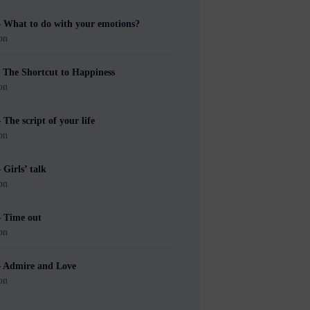
– What to do with your emotions?
on
 The Shortcut to Happiness
on
 The script of your life
on
 Girls’ talk
on
– Time out
on
– Admire and Love
on