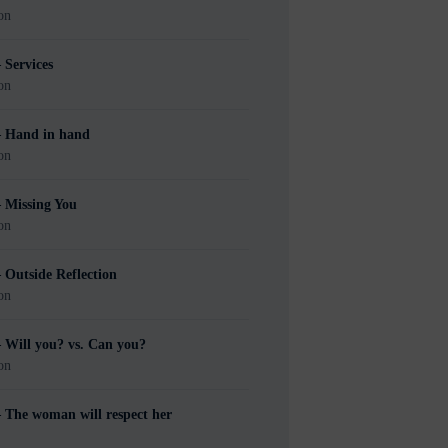
on
 Services
on
– Hand in hand
on
 Missing You
on
 Outside Reflection
on
 Will you? vs. Can you?
on
 The woman will respect her
d