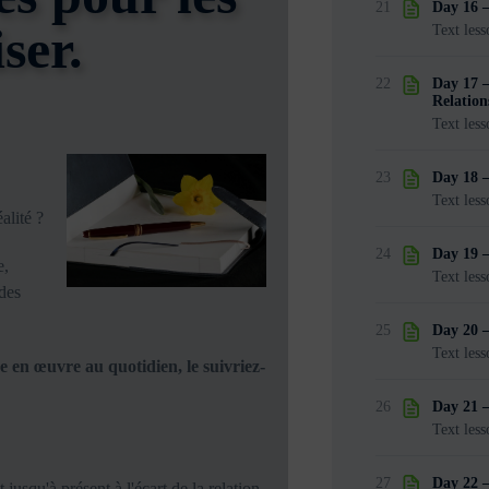
21
Day 16 –
iser.
Text less
22
Day 17 
Relation
Text less
23
Day 18 –
Text less
alité ?
24
Day 19 –
e,
Text less
des
25
Day 20 –
Text less
e en œuvre au quotidien, le suivriez-
26
Day 21 
Text less
27
Day 22 –
jusqu'à présent à l'écart de la relation