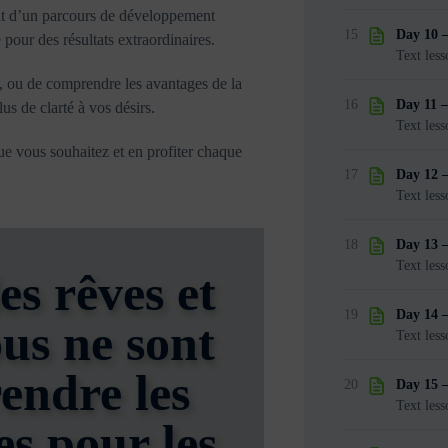
agit d’un parcours de développement
15
Day 10 
pour des résultats extraordinaires.
Text less
ail, ou de comprendre les avantages de la
16
Day 11 –
lus de clarté à vos désirs.
Text less
ue vous souhaitez et en profiter chaque
17
Day 12 –
Text less
18
Day 13 –
Text less
es rêves et
19
Day 14 
ous ne sont
Text less
endre les
20
Day 15 
Text less
es pour les