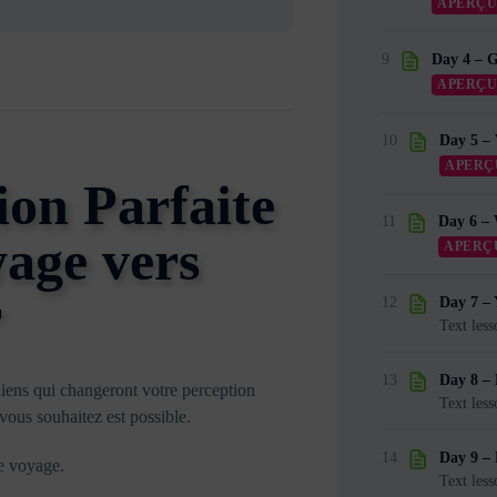
APERÇ
9
Day 4 – G
APERÇ
10
Day 5 – 
APERÇ
ion Parfaite
11
Day 6 – 
yage vers
APERÇ
r
12
Day 7 – 
Text less
13
Day 8 – 
idiens qui changeront votre perception
Text less
vous souhaitez est possible.
14
Day 9 –
re voyage.
Text less