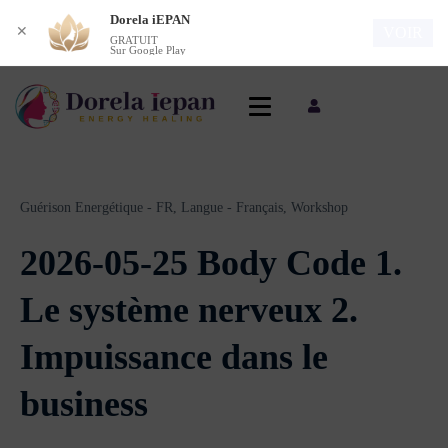
Dorela iEPAN
✕
VOIR
GRATUIT
Sur Google Play
Guérison Energétique - FR,
Langue - Français,
Workshop
2026-05-25 Body Code 1.
Le système nerveux 2.
Impuissance dans le
business