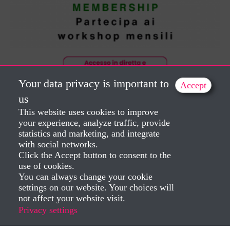
Your data privacy is important to
Accept
us
Italiano Membership – Workshops
This website uses cookies to improve
Members only
your experience, analyze traffic, provide
statistics and marketing, and integrate
By Dorela IEPAN
with social networks.
Click the Accept button to consent to the
use of cookies.
You can always change your cookie
settings on our website. Your choices will
not affect your website visit.
Privacy settings
Created by Dorela Iepan 2025