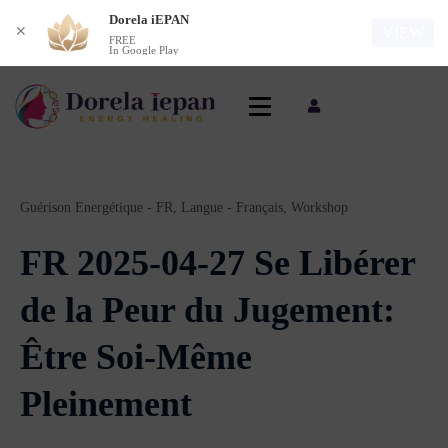
Dorela iEPAN
✕
VIEW
FREE
In Google Play
Guérison Energétique - FR,
Langue - Français,
Workshop
FR 2025-04-27 Se Libérer
de la Peur du Jugement:
Être Soi-Même
Pleinement