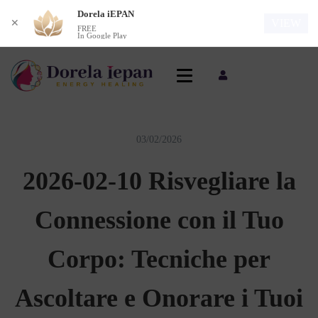
Dorela iEPAN
VIEW
✕
FREE
In Google Play
03/02/2026
2026-02-10 Risvegliare la
Connessione con il Tuo
Corpo: Tecniche per
Ascoltare e Onorare i Tuoi