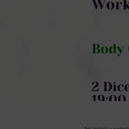
Sei invitatǝ a partec