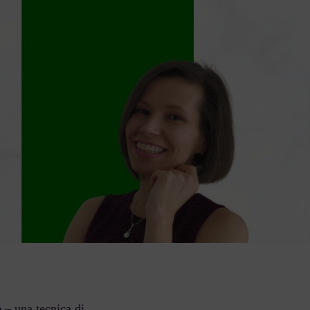
e
– una tecnica di