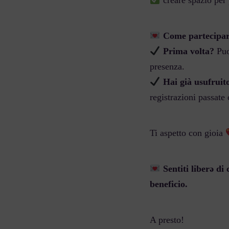
creare spazio per 
Come partecipar
Prima volta?
Puo
presenza.
Hai già usufruit
registrazioni passate
Ti aspetto con gioia
Sentiti liberǝ di
beneficio.
A presto!