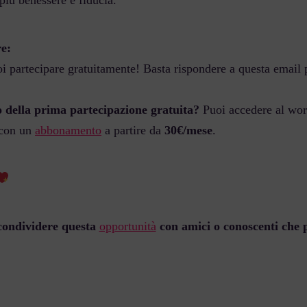
più benessere e fiducia.
e:
i partecipare gratuitamente! Basta rispondere a questa email 
o della prima partecipazione gratuita?
Puoi accedere al wor
 con un
abbonamento
a partire da
30€/mese
.
 condividere questa
opportunità
con amici o conoscenti che 