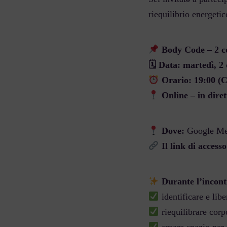
riequilibrio energeti
Body Code – 2 co
🗓 Data: martedì, 2
Orario: 19:00 (
Online – in diret
Dove:
Google Me
Il link di access
Durante l’incont
identificare e libe
riequilibrare corp