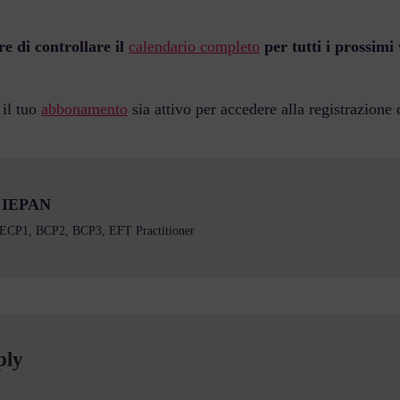
e di controllare il
calendario completo
per tutti i prossimi
 il tuo
abbonamento
sia attivo per accedere alla registrazione
a IEPAN
d ECP1, BCP2, BCP3, EFT Practitioner
ply