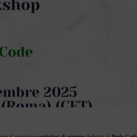
ipare al prossimo
workshop di gruppo
dedicato al
Body Cod