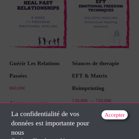
Guérir Les Relations
Séances de therapie
Passées
EFT & Matrix
Reimprinting
860,00
€
130,00
€
–
720,00
€
Ajouter au panier
La confidentialité de vos
Accepter
Choix des options
données est importante pour
nous