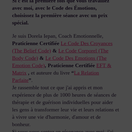
Si c'est la première fois que vous travaillez
avec moi, avec le Code des Émotions,
choisissez la première séance avec un prix
spécial.
Je suis Dorela Iepan, Coach Emotionnelle,
Praticienne Certifiée
Le Code Des Croyances
(The Belief Code)
&
Le Code Corporel (The
Body Code)
&
Le Code Des Emotions (The
Emotion Code)
, Praticienne Certifiée
EFT &
Matrix
,
et auteure du livre
“
La Relation
Parfaite
”
.
Je rassemble tout ce que j'ai appris et mon
expérience de plus de 1000 heures de séances de
thérapie et de guérison individuelles pour aider
les gens à transformer leur vie et leurs relations et
à vivre une vie d'harmonie, d'amour et de
bonheur.
Si vous vous sentez en résonance avec moi, j'ai