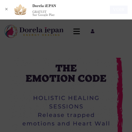
Dorela iEPAN
✕
VOIR
GRATUIT
Sur Google Play