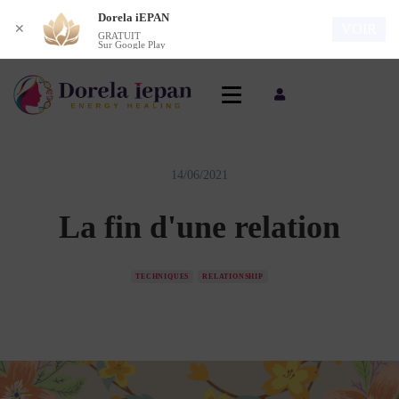
Dorela iEPAN
VOIR
✕
GRATUIT
Sur Google Play
14/06/2021
La fin d'une relation
TECHNIQUES
RELATIONSHIP