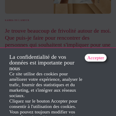
KARMA DE L'AMOUR
Je trouve beaucoup de frivolité autour de moi.
Que puis-je faire pour rencontrer des
personnes qui souhaitent s'impliquer pour une
longue durée ?
La confidentialité de vos
Accepter
The moment you learn the rules of karma, you notice how your exterior
données est importante pour
changes and your dreams come true. However, you keep asking yourself
nous
why some...
Ce site utilise des cookies pour
améliorer votre expérience, analyser le
17/06/2021
trafic, fournir des statistiques et du
marketing, et s'intégrer aux réseaux
sociaux.
Cliquez sur le bouton Accepter pour
consentir à l'utilisation des cookies.
Vous pouvez toujours modifier vos