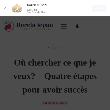
Dorela iEPAN
VOIR
✕
GRATUIT
Sur Google Play
27/05/2021
Où chercher ce que je
veux? – Quatre étapes
pour avoir succès
KARMA DE L'AMOUR