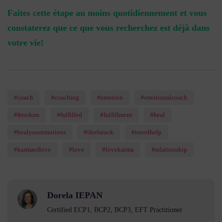
Faites cette étape au moins quotidiennement et vous
constaterez que ce que vous recherchez est déjà dans
votre vie!
#coach
#coaching
#emotion
#emotionalcoach
#freedom
#fulfilled
#fulfillment
#heal
#healyouremotions
#ifeelstuck
#ineedhelp
#karmaoflove
#love
#lovekarma
#relationship
Dorela IEPAN
Certified ECP1, BCP2, BCP3, EFT Practitioner