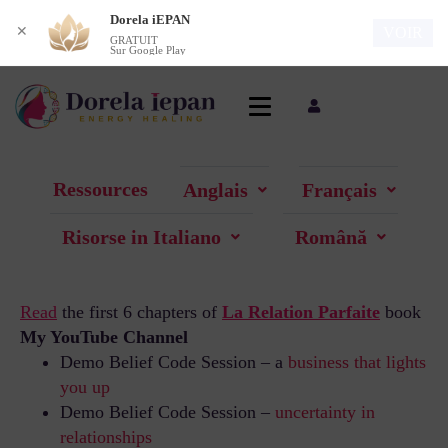
Dorela iEPAN
✕
VOIR
GRATUIT
Sur Google Play
Ressources
Anglais
Français
Risorse in Italiano
Română
Read
the first 6 chapters of
La Relation Parfaite
book
My YouTube Channel
Demo Belief Code Session – a
business that lights
you up
Demo Belief Code Session –
uncertainty in
relationships