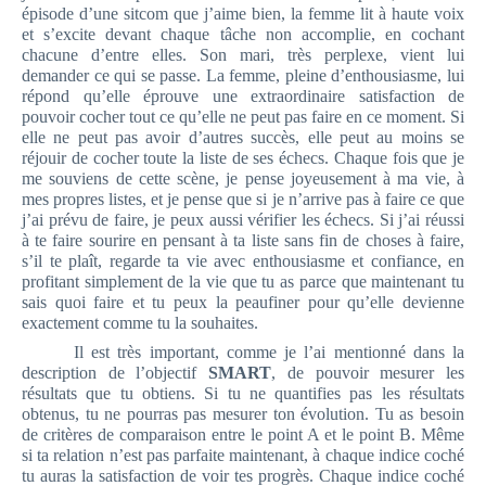
épisode d’une sitcom que j’aime bien, la femme lit à haute voix
et s’excite devant chaque tâche non accomplie, en cochant
chacune d’entre elles. Son mari, très perplexe, vient lui
demander ce qui se passe. La femme, pleine d’enthousiasme, lui
répond qu’elle éprouve une extraordinaire satisfaction de
pouvoir cocher tout ce qu’elle ne peut pas faire en ce moment. Si
elle ne peut pas avoir d’autres succès, elle peut au moins se
réjouir de cocher toute la liste de ses échecs. Chaque fois que je
me souviens de cette scène, je pense joyeusement à ma vie, à
mes propres listes, et je pense que si je n’arrive pas à faire ce que
j’ai prévu de faire, je peux aussi vérifier les échecs. Si j’ai réussi
à te faire sourire en pensant à ta liste sans fin de choses à faire,
s’il te plaît, regarde ta vie avec enthousiasme et confiance, en
profitant simplement de la vie que tu as parce que maintenant tu
sais quoi faire et tu peux la peaufiner pour qu’elle devienne
exactement comme tu la souhaites.
Il est très important, comme je l’ai mentionné dans la
description de l’objectif
SMART
, de pouvoir mesurer les
résultats que tu obtiens. Si tu ne quantifies pas les résultats
obtenus, tu ne pourras pas mesurer ton évolution. Tu as besoin
de critères de comparaison entre le point A et le point B. Même
si ta relation n’est pas parfaite maintenant, à chaque indice coché
tu auras la satisfaction de voir tes progrès. Chaque indice coché