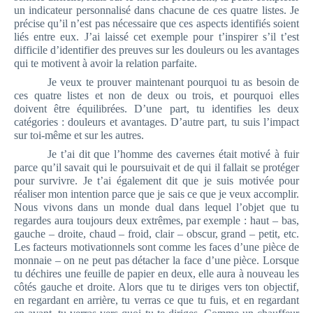
un indicateur personnalisé dans chacune de ces quatre listes. Je
précise qu’il n’est pas nécessaire que ces aspects identifiés soient
liés entre eux. J’ai laissé cet exemple pour t’inspirer s’il t’est
difficile d’identifier des preuves sur les douleurs ou les avantages
qui te motivent à avoir la relation parfaite.
Je veux te prouver maintenant pourquoi tu as besoin de
ces quatre listes et non de deux ou trois, et pourquoi elles
doivent être équilibrées. D’une part, tu identifies les deux
catégories : douleurs et avantages. D’autre part, tu suis l’impact
sur toi-même et sur les autres.
Je t’ai dit que l’homme des cavernes était motivé à fuir
parce qu’il savait qui le poursuivait et de qui il fallait se protéger
pour survivre. Je t’ai également dit que je suis motivée pour
réaliser mon intention parce que je sais ce que je veux accomplir.
Nous vivons dans un monde dual dans lequel l’objet que tu
regardes aura toujours deux extrêmes, par exemple : haut – bas,
gauche – droite, chaud – froid, clair – obscur, grand – petit, etc.
Les facteurs motivationnels sont comme les faces d’une pièce de
monnaie – on ne peut pas détacher la face d’une pièce. Lorsque
tu déchires une feuille de papier en deux, elle aura à nouveau les
côtés gauche et droite. Alors que tu te diriges vers ton objectif,
en regardant en arrière, tu verras ce que tu fuis, et en regardant