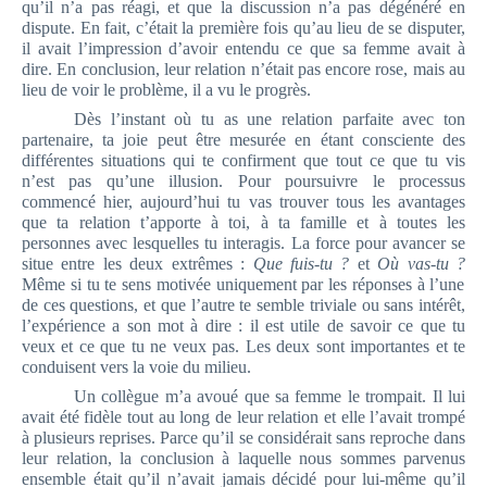
qu’il n’a pas réagi, et que la discussion n’a pas dégénéré en
dispute. En fait, c’était la première fois qu’au lieu de se disputer,
il avait l’impression d’avoir entendu ce que sa femme avait à
dire. En conclusion, leur relation n’était pas encore rose, mais au
lieu de voir le problème, il a vu le progrès.
Dès l’instant où tu as une relation parfaite avec ton
partenaire, ta joie peut être mesurée en étant consciente des
différentes situations qui te confirment que tout ce que tu vis
n’est pas qu’une illusion. Pour poursuivre le processus
commencé hier, aujourd’hui tu vas trouver tous les avantages
que ta relation t’apporte à toi, à ta famille et à toutes les
personnes avec lesquelles tu interagis. La force pour avancer se
situe entre les deux extrêmes :
Que fuis-tu ?
et
Où vas-tu ?
Même si tu te sens motivée uniquement par les réponses à l’une
de ces questions, et que l’autre te semble triviale ou sans intérêt,
l’expérience a son mot à dire : il est utile de savoir ce que tu
veux et ce que tu ne veux pas. Les deux sont importantes et te
conduisent vers la voie du milieu.
Un collègue m’a avoué que sa femme le trompait. Il lui
avait été fidèle tout au long de leur relation et elle l’avait trompé
à plusieurs reprises. Parce qu’il se considérait sans reproche dans
leur relation, la conclusion à laquelle nous sommes parvenus
ensemble était qu’il n’avait jamais décidé pour lui-même qu’il