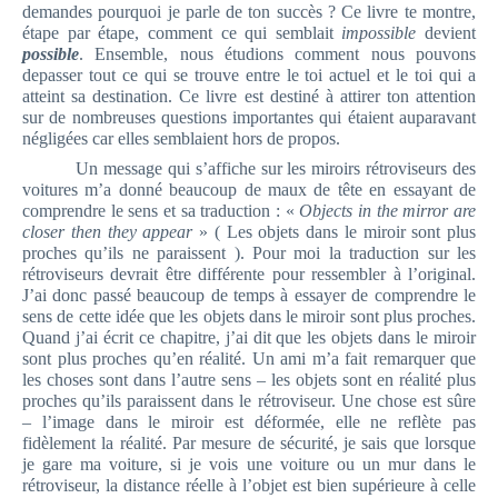
demandes pourquoi je parle de ton succès ? Ce livre te montre,
étape par étape, comment ce qui semblait
impossible
devient
possible
. Ensemble, nous étudions comment nous pouvons
depasser tout ce qui se trouve entre le toi actuel et le toi qui a
atteint sa destination. Ce livre est destiné à attirer ton attention
sur de nombreuses questions importantes qui étaient auparavant
négligées car elles semblaient hors de propos.
Un message qui s’affiche sur les miroirs rétroviseurs des
voitures m’a donné beaucoup de maux de tête en essayant de
comprendre le sens et sa traduction : «
Objects in the mirror are
closer then they appear
» ( Les objets dans le miroir sont plus
proches qu’ils ne paraissent ). Pour moi la traduction sur les
rétroviseurs devrait être différente pour ressembler à l’original.
J’ai donc passé beaucoup de temps à essayer de comprendre le
sens de cette idée que les objets dans le miroir sont plus proches.
Quand j’ai écrit ce chapitre, j’ai dit que les objets dans le miroir
sont plus proches qu’en réalité. Un ami m’a fait remarquer que
les choses sont dans l’autre sens – les objets sont en réalité plus
proches qu’ils paraissent dans le rétroviseur. Une chose est sûre
– l’image dans le miroir est déformée, elle ne reflète pas
fidèlement la réalité. Par mesure de sécurité, je sais que lorsque
je gare ma voiture, si je vois une voiture ou un mur dans le
rétroviseur, la distance réelle à l’objet est bien supérieure à celle