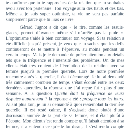
te confirme que tu te rapproches de la relation que tu souhaites
avoir avec ton partenaire. Ton voyage aura des hauts et des bas.
Même si je suis super optimiste, ta vie ne sera pas parfaite
simplement parce que tu liras ce livre.
Gérard Jugnot a dit que « le rire, comme les essuie-
glaces, permet d’avancer même s’il n’arrête pas la pluie ».
L’optimisme t’aide à bien continuer ton voyage. Si ta relation a
été difficile jusqu’à présent, je veux que tu saches que les défis
continueront de te mettre à l’épreuve, au moins pendant un
certain temps. Mais je te demande de prêter attention aux détails
tels que la fréquence et l’intensité des problèmes. Un de mes
clients était très content de l’évolution de la relation avec sa
femme jusqu’à la première querelle. Lors de notre première
rencontre après la querelle, il était découragé. Je lui ai demandé
très calmement combien de temps s’était écoulé entre les deux
dernières querelles, la réponse que j’ai reçue fut : plus d’une
semaine. A la question
Quelle était la fréquence de leurs
disputes auparavant ?
la réponse a été :
presque tous les jours
.
Allant plus loin, je lui ai demandé à quoi ressemblait la dernière
querelle. Il est resté calme, il s’agissait donc plutôt d’une
discussion animée de la part de sa femme, et il était plutôt à
l’écoute. Mon client s’est rendu compte qu’il faisait attention à sa
femme, il a entendu ce qu’elle lui disait, il s’est rendu compte