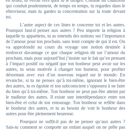
en avant, tu verras vers quoi tu te diriges. Comme un chauffeur
qui conduit prudemment, de temps en temps, tu regardes dans le
rétroviseur, mais tu gardes ta concentration sur la route devant
toi.
L’autre aspect de ces listes te concerne toi et les autres.
Pourquoi faut-il penser aux autres ? Peu importe la religion à
laquelle tu appartiens, tu as entendu des notions sur l’importance
de l’amour pour ton prochain, sans tenir compte de qui il est. On
va approfondir au cours du voyage une notion destinée à
renforcer davantage ce que chaque religion dit sur l’amour du
prochain, mais pour aujourd’hui j’insiste sur le fait qu’en pensant
à l’impact positif ou négatif que ton bonheur peut avoir sur les
autres, tu seras motivée à changer ton humeur, pour profiter
désormais avec eux d’un nouveau regard sur le monde. En
revanche, si tu ne penses qu’à toi-même, ignorant le bien-être
des autres, tu es égoïste et ton subconscient s’opposera à ne faire
du bien qu’à toi-même. Ton bonheur ne peut pas être atteint par
le malheur des autres. Il existe une interdépendance entre ton
bien-être et celui de ton entourage. Ton bonheur se reflète dans
le bonheur des autres, et tu as besoin de voir le bonheur des
autres pour être pleinement heureuse.
Pourquoi ne suffit-il pas de ne penser qu’aux autres ?
Sais-tu comment se comporte un enfant auquel on ne prête pas