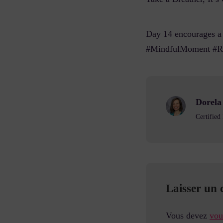
Day 14 encourages a 
#MindfulMoment #Re
Dorel
Certifie
Laisser un
Vous devez
vou