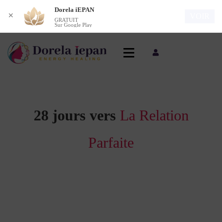
Dorela iEPAN
✕
VOIR
GRATUIT
Sur Google Play
28 jours vers
La Relation
Parfaite