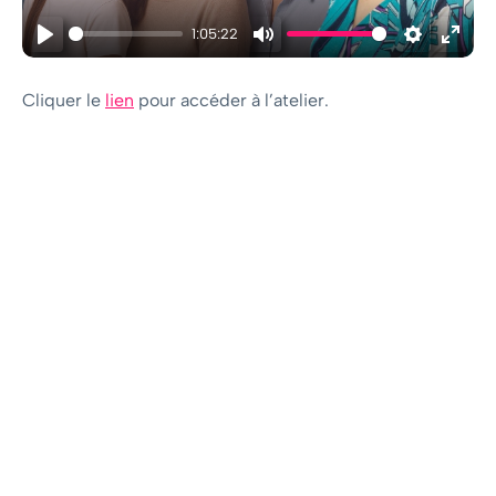
1:05:22
Play
Mute
Settings
Ente
fulls
Cliquer le
lien
pour accéder à l’atelier.