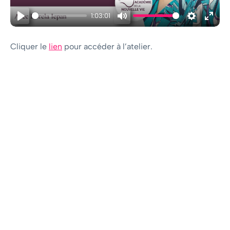
1:03:01
Play
Mute
Settings
Ente
fulls
Cliquer le
lien
pour accéder à l’atelier.