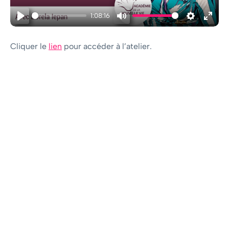
1:08:16
Play
Mute
Settings
Ente
fulls
Cliquer le
lien
pour accéder à l’atelier.