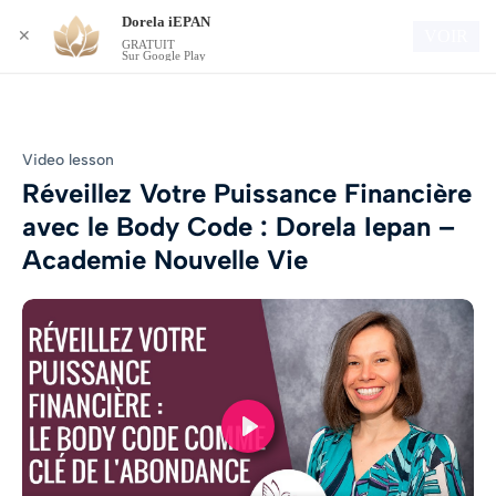
Dorela iEPAN
Connexion
VOIR
✕
GRATUIT
Sur Google Play
Video lesson
Réveillez Votre Puissance Financière
avec le Body Code : Dorela Iepan –
Academie Nouvelle Vie
Play