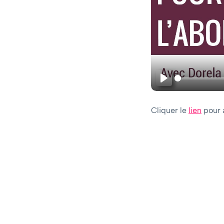
Doit-on se libérer du passé pour vivre une
relation épanouie ? Dorela Iepan - Academie
Nouvelle Vie
01:19:48
APERÇU
Les secrets de votre corps pour attirer
l'abondance | Dorela Iepan - Academie
Nouvelle Vie
Play
01:03:36
APERÇU
Cliquer le
lien
pour a
Réveillez Votre Puissance Financière avec le
Body Code : Dorela Iepan - Academie
Nouvelle Vie
01:08:16
APERÇU
Réveillez votre Énergie Vitale : Maîtrisez vos
Chakras avec Dorela Iepan - Academie
Nouvelle Vie
01:11:20
APERÇU