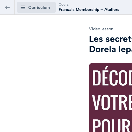
Cours:
Curriculum
Francais Membership – Ateliers
Francais Membership – Ateliers
Video lesson
Les secret
Ateliers - 2024
0/4
Dorela Ie
Ateliers - 2025
0/12
Ateliers - 2026
0/9
ANV - Conférences Gratuites
0/14
Comment retirer La Frustration dans le Couple
Dorela Iepan - Academie Nouvelle Vie
01:15:02
APERÇU