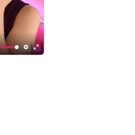
Settings
Enter
fullscreen