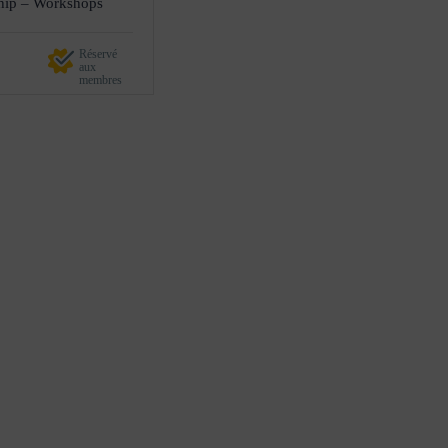
hip – Workshops
Réservé
aux
membres